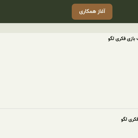
آغاز همکاری
 بازی فکری لگو
کری لگو