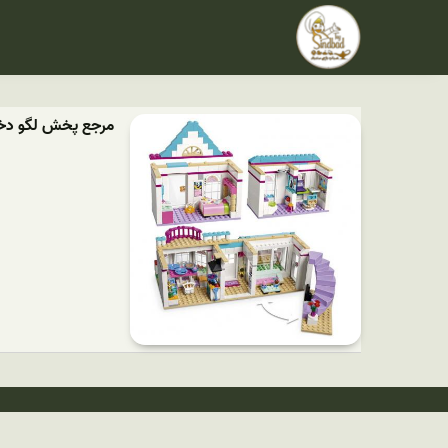
مرجع پخش لگو دختر